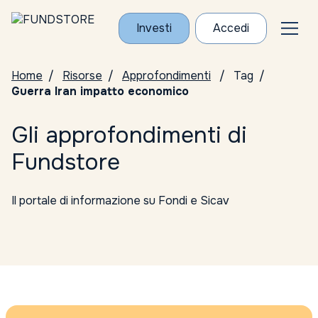
Investi
Accedi
Home
Risorse
Approfondimenti
Tag
Guerra Iran impatto economico
Gli approfondimenti di
Fundstore
Il portale di informazione su Fondi e Sicav
Tutte le categorie
Conosci i Gestori
ELTIF
Notizie da Fundstore
Notizie dalle società di gestione