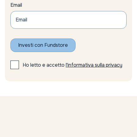
banche
Email
banche centrali
Banche centrali riserve auree
Banche centrali tassi
Banche tecnologia
Bank of England tassi
BCE
Investi con Fundstore
BCE outlook crescita
BCE tassi interesse
Bear market oro
Ho letto e accetto
l'informativa sulla privacy
bene rifugio
beni rifugio
Beni rifugio investimenti
Benzina
Berkshire Hathaway
Berkshire Hathaway investimenti
Big Tech
biodiversità
bitcoin
Bitcoin e Criptovalute