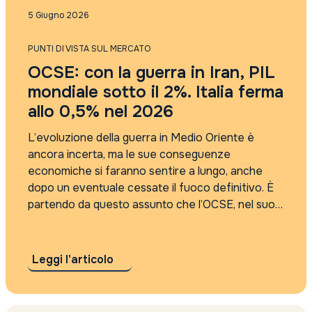
Punti di vista sul mercato
5 Giugno 2026
Rassegna Stampa
Tutti i tag
PUNTI DI VISTA SUL MERCATO
2021
OCSE: con la guerra in Iran, PIL
2022
2023
mondiale sotto il 2%. Italia ferma
2024
allo 0,5% nel 2026
2025
4Care
L’evoluzione della guerra in Medio Oriente è
5G
ancora incerta, ma le sue conseguenze
absolute return
economiche si faranno sentire a lungo, anche
accordo sui dazi
dopo un eventuale cessate il fuoco definitivo. È
Accordo Usa Iran
partendo da questo assunto che l’OCSE, nel suo
Adyen
Outlook trimestrale, prospetta ora due scenari
agi
per l’economia mondiale: uno “grave” e uno
AI
“ancora...
AI cybersecurity regolamentazione
Leggi l'articolo
algebris
Alleanza Assicurazioni
Alphabet risultati