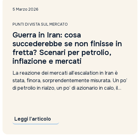
Amundi
analisi
5 Marzo 2026
analisi settimanale
Anima Sgr report
PUNTI DI VISTA SUL MERCATO
Anthilia Sgr
Guerra in Iran: cosa
Anthropic valutazione
succederebbe se non finisse in
apple
approccio alternativo
fretta? Scenari per petrolio,
argento
inflazione e mercati
Articolo 9
Asset Allocation
La reazione dei mercati all’escalation in Iran è
Asset allocation reddito fisso
stata, finora, sorprendentemente misurata. Un po’
asset alternativi
di petrolio in rialzo, un po’ di azionario in calo, il
Asset difensivi
dollaro che si riprende il ruolo di bene rifugio. Ma
asset management
nulla che somigli al panico. Perché? La
assicurazioni
spiegazione più diffusa tra gli operatori di Wall...
Assogestioni proposte
Asta
Leggi l'articolo
auto
Auto Elettriche
Automotive