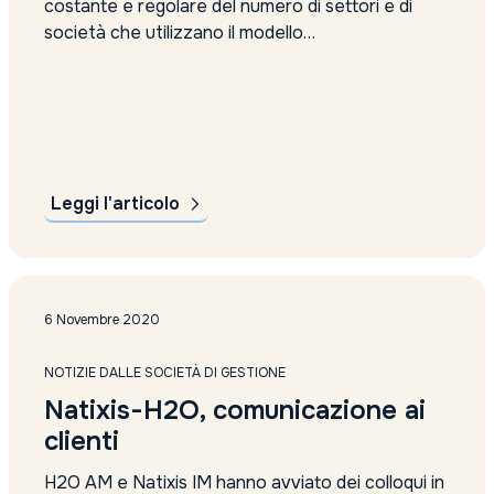
costante e regolare del numero di settori e di
società che utilizzano il modello
dell'abbonamento per monetizzare la loro offerta
di servizi, una scelta che nella maggior parte dei
casi si è rivelata vincente.
Leggi l'articolo
6 Novembre 2020
NOTIZIE DALLE SOCIETÀ DI GESTIONE
Natixis-H2O, comunicazione ai
clienti
H2O AM e Natixis IM hanno avviato dei colloqui in