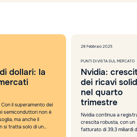
28 Febbraio 2025
PUNTI DI VISTA SUL MERCATO
i dollari: la
Nvidia: cresci
mercati
dei ricavi soli
nel quarto
trimestre
a. Con il superamento dei
 dei semiconduttori non è
Nvidia continua a regist
oglia, ma anche il
crescita robusta, con un
i tratta solo di un...
fatturato di 39,3 miliardi d
nel quarto trimestre, se