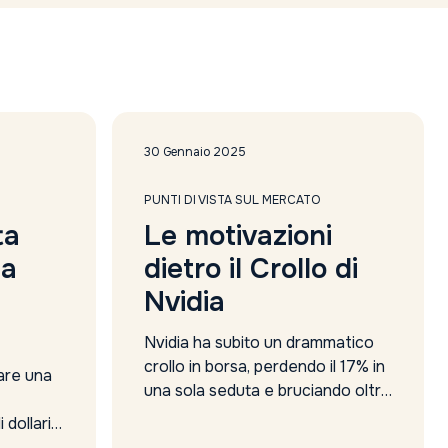
30 Gennaio 2025
PUNTI DI VISTA SUL MERCATO
ta
Le motivazioni
da
dietro il Crollo di
Nvidia
Nvidia ha subito un drammatico
crollo in borsa, perdendo il 17% in
rare una
una sola seduta e bruciando oltre
600 miliardi di dollari di
i dollari
capitalizzazione. Ma cosa ha
gnando