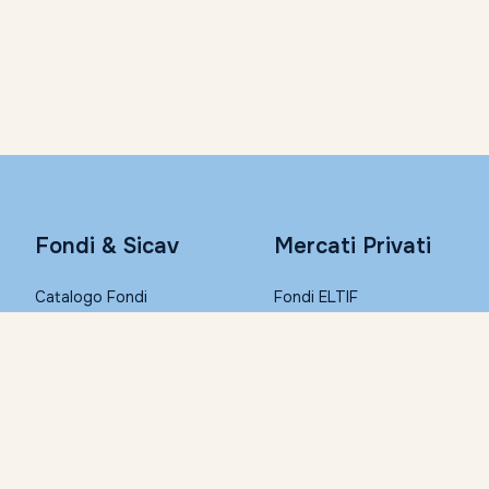
Fondi & Sicav
Mercati Privati
Catalogo Fondi
Fondi ELTIF
Consulta con Morningstar
PIR
Conto Remunerato
PAC
Fondi Step-in
Conto Corrente
I migliori Fondi (Top List)
Condizioni economiche