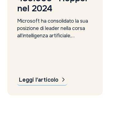
nel 2024
Microsoft ha consolidato la sua
posizione di leader nella corsa
all’intelligenza artificiale,
acquistando quest’anno più chip
di Nvidia rispetto a tutti i suoi
principali concorrenti, sia
statunitensi che cinesi. Secondo
le stime di Omdia, società di
consulenza tecnologica riportata
Leggi l'articolo
dal Financial Times, il colosso di
Redmond ha acquisito ben
485.000...