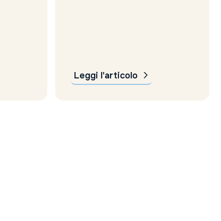
scatenato questa flessione? E
tto al
quali sono le implicazioni per il
del 78%
settore AI e tecnologico?
à ha
Scopriamolo insieme. Un crollo
7,5
storico per Nvidia Il 27...
e degli
Leggi l'articolo