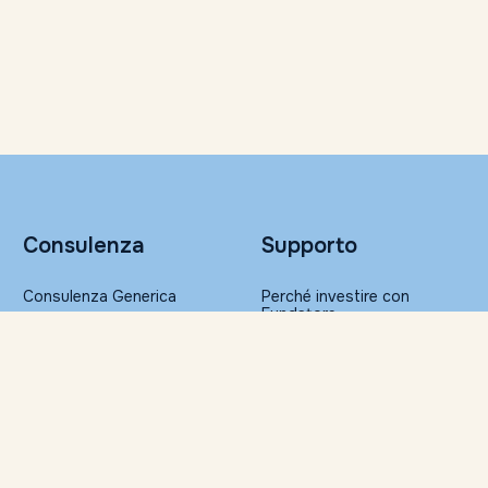
Consulenza
Supporto
Consulenza Generica
Perché investire con
Fundstore
Portafogli Altroconsumo
Sicurezza nelle transazioni
Gestione Patrimoniale
FAQ
Glossario
Ristampa della
Risorse
documentazione
Servizi per la Consulenza