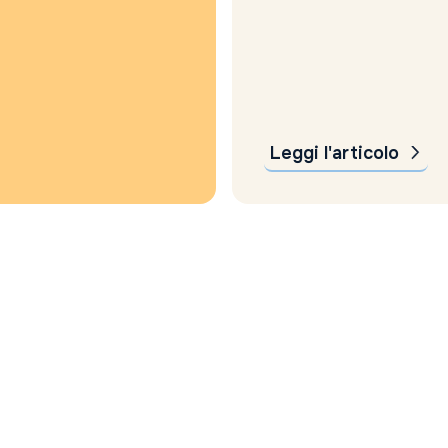
un aumento del 12% rispe
trimestre precedente e 
su base annua. La societ
superato la guidance di 3
miliardi di dollari e le stim
analisti di...
Leggi l'articolo