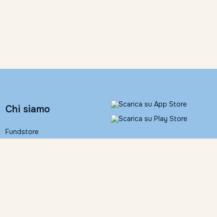
Chi siamo
Fundstore
Banca Ifigest S.p.A.
People
Contatti
Informativa legale
Fundstore Corner
Documentazione
contrattuale