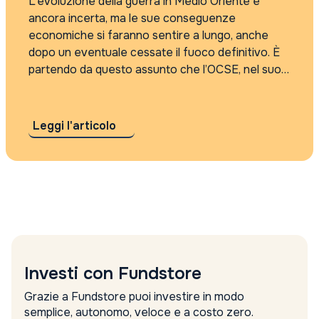
L’evoluzione della guerra in Medio Oriente è
ancora incerta, ma le sue conseguenze
economiche si faranno sentire a lungo, anche
dopo un eventuale cessate il fuoco definitivo. È
partendo da questo assunto che l’OCSE, nel suo
Outlook trimestrale, prospetta ora due scenari
per l’economia mondiale: uno “grave” e uno
“ancora...
Leggi l'articolo
Investi con Fundstore
Grazie a Fundstore puoi investire in modo
semplice, autonomo, veloce e a costo zero.