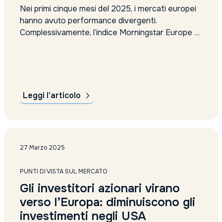
Nei primi cinque mesi del 2025, i mercati europei
hanno avuto performance divergenti.
Complessivamente, l’indice Morningstar Europe è
cresciuto del 9,8%, confermando una fase
positiva. Tuttavia, la situazione è molto
differenziata tra i singoli Paesi. Performance
degli indici europei di Morningstar (2025): I
mercati più sopravvalutati: Italia e Spagna Italia...
Leggi l'articolo
27 Marzo 2025
PUNTI DI VISTA SUL MERCATO
Gli investitori azionari virano
verso l’Europa: diminuiscono gli
investimenti negli USA