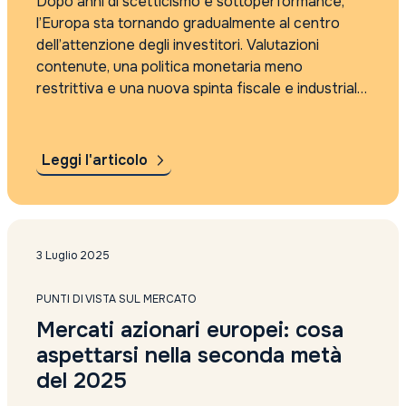
Dopo anni di scetticismo e sottoperformance,
l’Europa sta tornando gradualmente al centro
dell’attenzione degli investitori. Valutazioni
contenute, una politica monetaria meno
restrittiva e una nuova spinta fiscale e industriale
stanno ridisegnando il profilo del Vecchio
Continente, che oggi appare più solido e
interessante di quanto il consenso di mercato
Leggi l'articolo
lasci...
3 Luglio 2025
PUNTI DI VISTA SUL MERCATO
Mercati azionari europei: cosa
aspettarsi nella seconda metà
del 2025