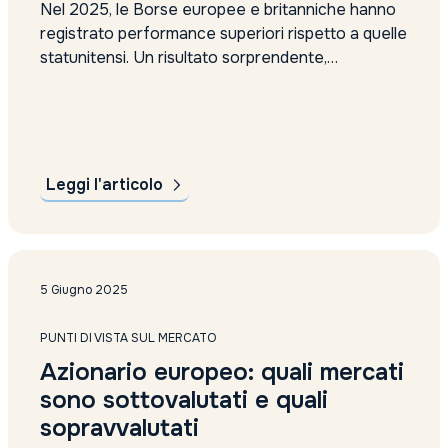
Nel 2025, le Borse europee e britanniche hanno
registrato performance superiori rispetto a quelle
statunitensi. Un risultato sorprendente,
considerando il contesto di tensioni commerciali
globali e conflitti geopolitici in Medio Oriente.
Secondo alcuni gestori di fondi, la prima metà
dell’anno ha segnato un punto di svolta: l’Europa,
spesso trascurata in...
Leggi l'articolo
5 Giugno 2025
PUNTI DI VISTA SUL MERCATO
Azionario europeo: quali mercati
sono sottovalutati e quali
sopravvalutati