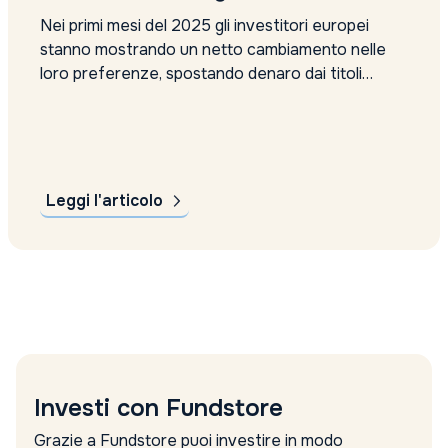
Nei primi mesi del 2025 gli investitori europei
stanno mostrando un netto cambiamento nelle
loro preferenze, spostando denaro dai titoli
statunitensi verso quelli europei. La causa
principale è legata alle tensioni geopolitiche e
commerciali provocate dalle politiche
dell’amministrazione Trump e ai timori riguardo
alla solidità dell’economia statunitense. Flussi
Leggi l'articolo
ETF: segnale...
Investi con Fundstore
Grazie a Fundstore puoi investire in modo