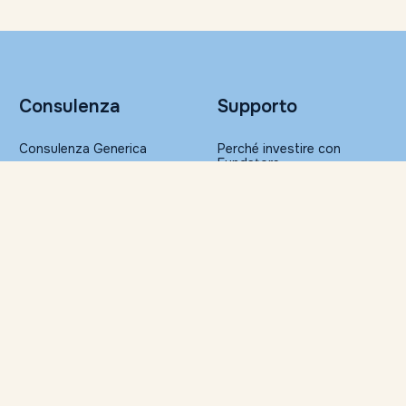
Consulenza
Supporto
Consulenza Generica
Perché investire con
Fundstore
Portafogli Altroconsumo
Sicurezza nelle transazioni
Gestione Patrimoniale
FAQ
Glossario
Ristampa della
Risorse
documentazione
Servizi per la Consulenza
Approfondimenti
Finanziaria Indipendente
Il Barometro di Fundstore