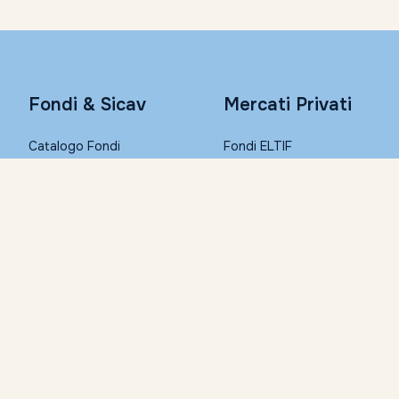
Fondi & Sicav
Mercati Privati
Catalogo Fondi
Fondi ELTIF
Consulta con Morningstar
PIR
Conto Remunerato
PAC
Fondi Step-in
Conto Corrente
I migliori Fondi (Top List)
Condizioni economiche
Trasferisci i tuoi fondi