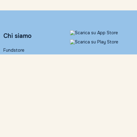
Chi siamo
Fundstore
Banca Ifigest S.p.A.
People
Contatti
Informativa legale
Fundstore Corner
Documentazione
contrattuale
Trattamento dati personali
Contattaci
Dichiarazione di
accessibilità
055 24631
Impostazioni Cookies
info@fundstore.it