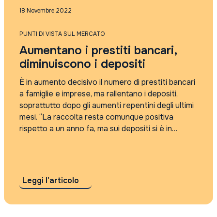
Punti di vista sul mercato
18 Novembre 2022
Rassegna Stampa
Tutti i tag
PUNTI DI VISTA SUL MERCATO
2021
Aumentano i prestiti bancari,
2022
2023
diminuiscono i depositi
2024
2025
È in aumento decisivo il numero di prestiti bancari
4Care
a famiglie e imprese, ma rallentano i depositi,
5G
soprattutto dopo gli aumenti repentini degli ultimi
absolute return
mesi. “La raccolta resta comunque positiva
accordo sui dazi
rispetto a un anno fa, ma sui depositi si è in
Accordo Usa Iran
qualche modo toccato il tetto”, ha sottolineato
Adyen
Gianfranco Torriero....
agi
AI
AI cybersecurity regolamentazione
Leggi l'articolo
algebris
Alleanza Assicurazioni
Alphabet risultati