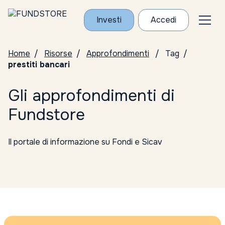
Investi
Accedi
Home
Risorse
Approfondimenti
Tag
prestiti bancari
Gli approfondimenti di
Fundstore
Il portale di informazione su Fondi e Sicav
Tutte le categorie
Conosci i Gestori
ELTIF
Notizie da Fundstore
Notizie dalle società di gestione