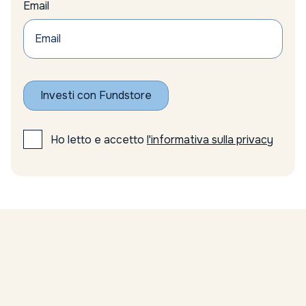
Email
Axa
azionario
Azionario emergente
Azionario Europeo
Azionario globale
Azioni
Investi con Fundstore
azioni emergenti
azioni europee
Azioni minerarie
Ho letto e accetto
l'informativa sulla privacy
azioni minerarie oro
Azioni sottovalutate
Azioni tecnologiche USA
Azioni top FTSE Mib
azioni UE
Azioni USA
Bain
Banca Centrale Europea
Banca d’Italia
Banca Ifigest risultati
Banca Nazionale Svizzera politica monetaria