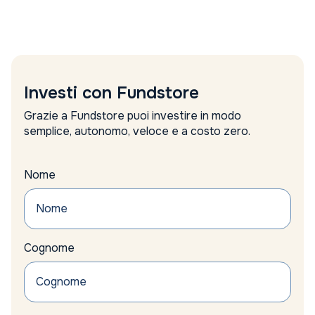
Amundi
analisi
analisi settimanale
Anima Sgr report
Anthilia Sgr
Anthropic valutazione
Investi con Fundstore
apple
approccio alternativo
Grazie a Fundstore puoi investire in modo
argento
semplice, autonomo, veloce e a costo zero.
Articolo 9
Asset Allocation
Asset allocation reddito fisso
Nome
asset alternativi
Asset difensivi
asset management
assicurazioni
Cognome
Assogestioni proposte
Asta
auto
Auto Elettriche
Automotive