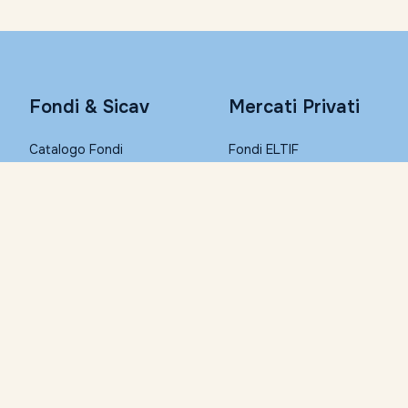
Fondi & Sicav
Mercati Privati
Catalogo Fondi
Fondi ELTIF
Consulta con Morningstar
PIR
Conto Remunerato
PAC
Fondi Step-in
Conto Corrente
I migliori Fondi (Top List)
Condizioni economiche
Trasferisci i tuoi fondi