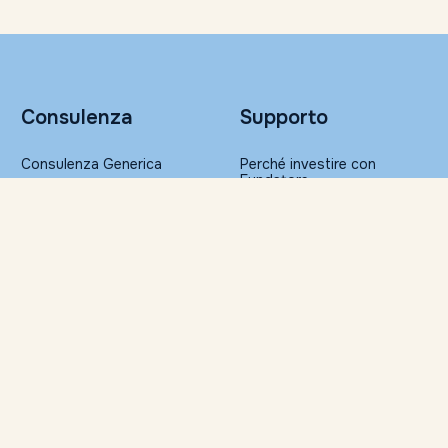
Consulenza
Supporto
Consulenza Generica
Perché investire con
Fundstore
Portafogli Altroconsumo
Sicurezza nelle transazioni
Gestione Patrimoniale
FAQ
Glossario
Ristampa della
Risorse
documentazione
Servizi per la Consulenza
Approfondimenti
Finanziaria Indipendente
Il Barometro di Fundstore