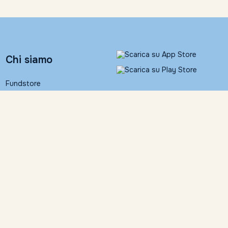
Chi siamo
Fundstore
Banca Ifigest S.p.A.
People
Contatti
Informativa legale
Fundstore Corner
Documentazione
contrattuale
Trattamento dati personali
Contattaci
Dichiarazione di
accessibilità
055 24631
Impostazioni Cookies
info@fundstore.it