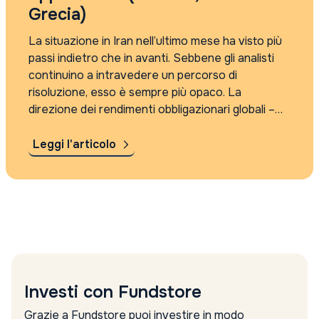
Grecia)
La situazione in Iran nell’ultimo mese ha visto più
passi indietro che in avanti. Sebbene gli analisti
continuino a intravedere un percorso di
risoluzione, esso è sempre più opaco. La
direzione dei rendimenti obbligazionari globali –
che si muovono inversamente rispetto ai prezzi –
ha seguito estremamente da vicino i...
Leggi l'articolo
Investi con Fundstore
Grazie a Fundstore puoi investire in modo