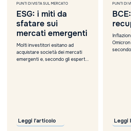
PUNTI DI VISTA SUL MERCATO
PUNTI DI 
ESG: i miti da
BCE:
sfatare sui
recu
mercati emergenti
Inflazion
Omicron
Molti investitori esitano ad
secondo 
acquistare società dei mercati
sarà in 
emergenti e, secondo gli esperti
recupero.
di AllianceBernstein, questo è
industrial
dettato da una grande
preceden
confusione sui rischi ESG
se Banca
presenti in questi mercati. Per
rischi a 
questo motivo hanno tentato di
delle atti
sfatare i miti ESG più comuni, ad
esempio: la sconsideratezza nei
riguardi dell’ambiente e la...
Leggi l'articolo
Leggi l