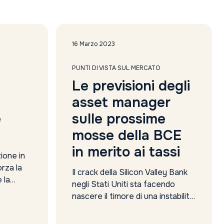
2024
2023
2022
2021
16 Marzo 2023
2020
PUNTI DI VISTA SUL MERCATO
Le previsioni degli
asset manager
e
sulle prossime
mosse della BCE
in merito ai tassi
zione in
rza la
Il crack della Silicon Valley Bank
 la
negli Stati Uniti sta facendo
 (Bce)
nascere il timore di una instabilità
la sua
finanziaria anche sul tavolo della
estitori
Bance Centrale Europe