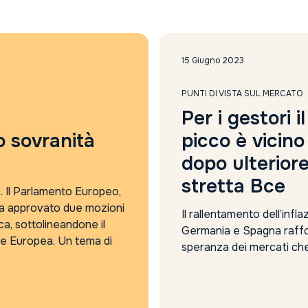
2024
2025
4Care
5G
15 Giugno 2023
absolute return
accordo sui dazi
PUNTI DI VISTA SUL MERCATO
Accordo Usa Iran
Per i gestori il
Adyen
o sovranità
picco è vicino
agi
dopo ulterior
AI
AI cybersecurity regolamentazione
stretta Bce
o. Il Parlamento Europeo,
algebris
 ha approvato due mozioni
Alleanza Assicurazioni
Il rallentamento dell’infla
ca, sottolineandone il
Alphabet risultati
Germania e Spagna raffo
one Europea. Un tema di
Amundi
speranza dei mercati che
analisi
Banca centrale europea
analisi settimanale
sia prossima alla fine del
stretta monetaria. Gli inv
Anima Sgr report