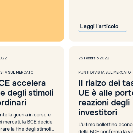
si aspettano un aumento 
Anthilia Sgr
di interesse dello 0,25% 
Anthropic valutazione
e un altro incremento sim
apple
luglio. Una prospettiva
approccio alternativo
Leggi l'articolo
rinforzata...
argento
Articolo 9
Asset Allocation
Asset allocation reddito fisso
2022
25 Febbraio 2022
asset alternativi
Asset difensivi
VISTA SUL MERCATO
PUNTI DI VISTA SUL MERCATO
asset management
CE accelera
Il rialzo dei ta
assicurazioni
ne degli stimoli
UE è alle port
Assogestioni proposte
Asta
rdinari
reazioni degli
auto
investitori
Auto Elettriche
te la guerra in corso e
Automotive
dei mercati, la BCE decide
L’ultimo bollettino econ
rare la fine degli stimoli
Axa
della BCE conferma la vi