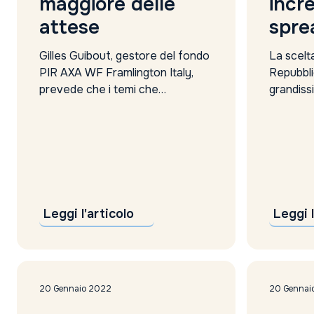
maggiore delle
incr
attese
spre
Gilles Guibout, gestore del fondo
La scelt
PIR AXA WF Framlington Italy,
Repubblic
prevede che i temi che
grandiss
domineranno i mercati a inizio
mercati. 
anno saranno inflazione in
elezioni 
aumento e possibile incremento
Nazional
dei tassi da parte delle banche
da imple
centrali. Entrambi potrebbero
si pongo
tradursi in un periodo di volatilità
impatto a
del mercato. Nonostante il 2022
Quirinale 
Leggi l'articolo
Leggi l
si prospetti...
20 Gennaio 2022
20 Gennai