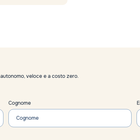
BTP
BTP people 2025
Buffet
Buffett
Bund
Calendario finanziario
Candriam SICAV
Capital Group dividend watch
Capital Group outlook
capital international fund
, autonomo, veloce e a costo zero.
capitale naturale
carbone
CBDC (Central Bank Digital Currency)
Cognome
E
Censis
Charlie Munger
ChatGPT superapp
Chip
chiusure