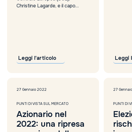
straordi
Christine Lagarde, e il capo
che la su
economista della BCE, Philip
supporto
Lane, hanno entrambi
e la sua 
recentemente dichiarato che c’è
lo sprea
ancora molto lavoro da fare per
corrono a
riportare l’inflazione all’obiettivo.
Lane ha affermato che saranno
necessari ulteriori rialzi dei tassi
Leggi l'articolo
Leggi l
oltre all’aumento di 50 punti base
previsto per...
27 Gennaio 2022
27 Gennai
PUNTI DI VISTA SUL MERCATO
PUNTI DI 
Azionario nel
Elez
2022: una ripresa
risch