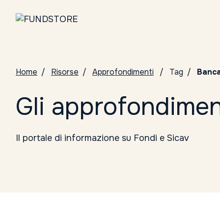
Home
Risorse
Approfondimenti
Tag
Banca
Gli approfondimen
Il portale di informazione su Fondi e Sicav
Tutte le categorie
Conosci i Gestori
ELTIF
Notizie da Fundstore