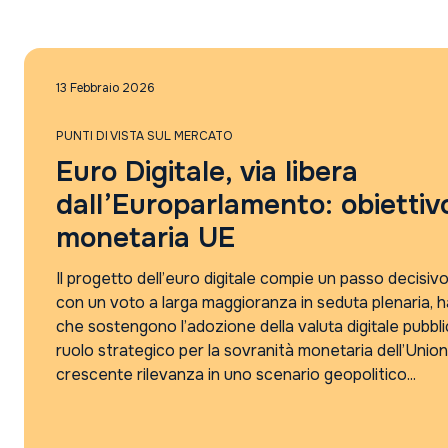
Notizie dalle società di gestione
Punti di vista sul mercato
Rassegna Stampa
13 Febbraio 2026
PUNTI DI VISTA SUL MERCATO
Euro Digitale, via libera
dall’Europarlamento: obiettiv
monetaria UE
Il progetto dell’euro digitale compie un passo decisiv
con un voto a larga maggioranza in seduta plenaria,
che sostengono l’adozione della valuta digitale pubbli
ruolo strategico per la sovranità monetaria dell’Uni
crescente rilevanza in uno scenario geopolitico...