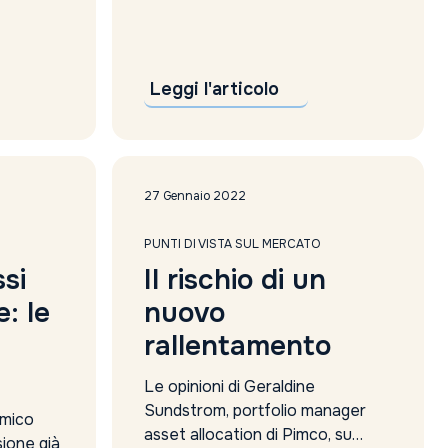
dei tassi
(BCE).Tuttavia, secondo i
a giugno
principali asset manager, le
ile a
ripercussioni della crisi americana
non dovrebbero avere effetti
Leggi l'articolo
sistematici in Europa in quanto i
bilanci bancari sono più...
27 Gennaio 2022
PUNTI DI VISTA SUL MERCATO
ssi
Il rischio di un
e: le
nuovo
rallentamento
Le opinioni di Geraldine
Sundstrom, portfolio manager
omico
asset allocation di Pimco, su
sione già