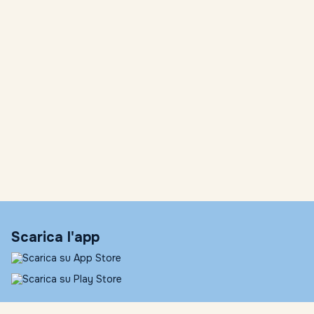
Candriam SICAV
Capital Group dividend watch
Capital Group outlook
capital international fund
capitale naturale
carbone
CBDC (Central Bank Digital Currency)
Censis
Charlie Munger
ChatGPT superapp
Chip
chiusure
Christine Lagarde BCE
ciclo taglio tassi eurozona 2026
Cina
Scarica l'app
Cina energia indipendenza
Citi
climate change
Comgest outlook
Competitività europea 2025