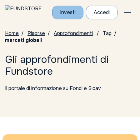
Investi
Accedi
Home
Risorse
Approfondimenti
Tag
mercati globali
Gli approfondimenti di
Fundstore
Il portale di informazione su Fondi e Sicav
Tutte le categorie
Conosci i Gestori
ELTIF
Notizie da Fundstore
Notizie dalle società di gestione