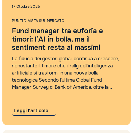
Punti di vista sul mercato
17 Ottobre 2025
Rassegna Stampa
Tutti i tag
PUNTI DI VISTA SUL MERCATO
2021
Fund manager tra euforia e
2022
2023
timori: l’AI in bolla, ma il
2024
sentiment resta ai massimi
2025
4Care
La fiducia dei gestori globali continua a crescere,
5G
nonostante il timore che il rally dell’intelligenza
absolute return
artificiale si trasformi in una nuova bolla
accordo sui dazi
tecnologica.Secondo l’ultima Global Fund
Accordo Usa Iran
Manager Survey di Bank of America, oltre la
Adyen
metà degli intervistati ritiene che le azioni legate
agi
all’AI si trovino già in una “zona dot-com”,...
AI
AI cybersecurity regolamentazione
Leggi l'articolo
algebris
Alleanza Assicurazioni
Alphabet risultati