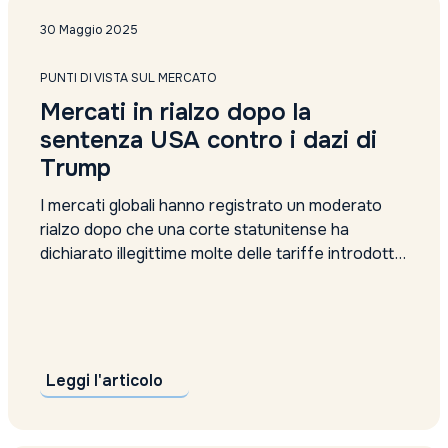
Amundi
analisi
30 Maggio 2025
analisi settimanale
Anima Sgr report
PUNTI DI VISTA SUL MERCATO
Anthilia Sgr
Mercati in rialzo dopo la
Anthropic valutazione
sentenza USA contro i dazi di
apple
approccio alternativo
Trump
argento
Articolo 9
I mercati globali hanno registrato un moderato
Asset Allocation
rialzo dopo che una corte statunitense ha
Asset allocation reddito fisso
dichiarato illegittime molte delle tariffe introdotte
asset alternativi
dall’amministrazione Trump. Tuttavia, gli
Asset difensivi
investitori restano cauti sul futuro, considerando i
asset management
dazi ancora attivi e il rischio di una lunga battaglia
assicurazioni
legale. Mercoledì 28 maggio, un tribunale del
Assogestioni proposte
Commercio Internazionale...
Asta
Leggi l'articolo
auto
Auto Elettriche
Automotive