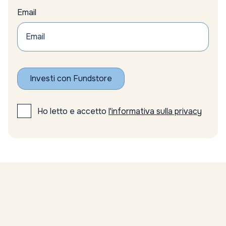
BlackRock
Email
Blackrock outlook IA
BNP Paribas Funds
BoE
bolla AI
Bolla intelligenza artificiale
bolla tech
Investi con Fundstore
Bollettino economico BCE
bond
Boom IA mercati
Ho letto e accetto
l'informativa sulla privacy
Borsa
Borse
borse europee
Brexit
Btc
BTP
BTP people 2025
Buffet
Buffett
Bund
Calendario finanziario