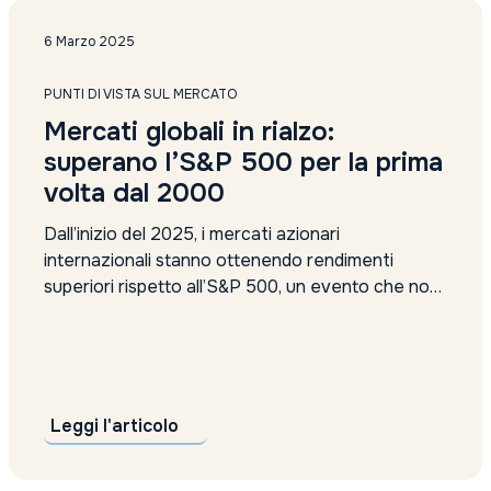
Axa
6 Marzo 2025
azionario
Azionario emergente
Azionario Europeo
PUNTI DI VISTA SUL MERCATO
Azionario globale
Mercati globali in rialzo:
Azioni
superano l’S&P 500 per la prima
azioni emergenti
volta dal 2000
azioni europee
Azioni minerarie
Dall’inizio del 2025, i mercati azionari
azioni minerarie oro
internazionali stanno ottenendo rendimenti
Azioni sottovalutate
superiori rispetto all’S&P 500, un evento che non
Azioni tecnologiche USA
Azioni top FTSE Mib
si verificava dai primi anni 2000. Nonostante i
azioni UE
titoli statunitensi abbiano raggiunto nuovi massimi,
Azioni USA
l’interesse degli investitori si sta spostando verso
Bain
le azioni globali, spinte da fattori macroeconomici
Banca Centrale Europea
e geopolitici favorevoli. Crescita...
Leggi l'articolo
Banca d’Italia
Banca Ifigest risultati
Banca Nazionale Svizzera politica monetaria