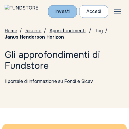
Investi
Accedi
Home
Risorse
Approfondimenti
Tag
Janus Henderson Horizon
Gli approfondimenti di
Fundstore
Il portale di informazione su Fondi e Sicav
Tutte le categorie
Conosci i Gestori
ELTIF
Notizie da Fundstore
Notizie dalle società di gestione