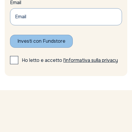
Email
Axa
azionario
Azionario emergente
Azionario Europeo
Azionario globale
Azioni
Investi con Fundstore
azioni emergenti
azioni europee
Azioni minerarie
Ho letto e accetto
l'informativa sulla privacy
azioni minerarie oro
Azioni sottovalutate
Azioni tecnologiche USA
Azioni top FTSE Mib
azioni UE
Azioni USA
Bain
Banca Centrale Europea
Banca d’Italia
Banca Ifigest risultati
Banca Nazionale Svizzera politica monetaria