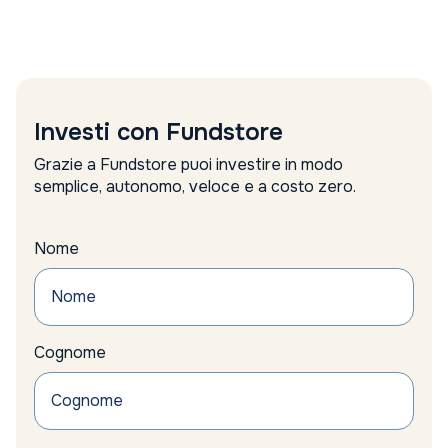
Amundi
analisi
analisi settimanale
Anima Sgr report
Anthilia Sgr
Anthropic valutazione
Investi con Fundstore
apple
approccio alternativo
Grazie a Fundstore puoi investire in modo
argento
semplice, autonomo, veloce e a costo zero.
Articolo 9
Asset Allocation
Asset allocation reddito fisso
Nome
asset alternativi
Asset difensivi
asset management
assicurazioni
Cognome
Assogestioni proposte
Asta
auto
Auto Elettriche
Automotive