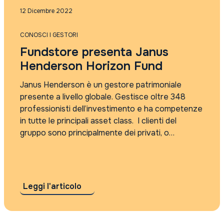
Punti di vista sul mercato
12 Dicembre 2022
Rassegna Stampa
Tutti i tag
CONOSCI I GESTORI
2021
Fundstore presenta Janus
2022
2023
Henderson Horizon Fund
2024
2025
Janus Henderson è un gestore patrimoniale
4Care
presente a livello globale. Gestisce oltre 348
5G
professionisti dell’investimento e ha competenze
absolute return
in tutte le principali asset class. I clienti del
accordo sui dazi
gruppo sono principalmente dei privati, o
Accordo Usa Iran
intermediari ma anche alcuni istituzionali di
Adyen
portata mondiale, che affidano asset per oltre
agi
280,3 miliardi di €. ...
AI
AI cybersecurity regolamentazione
Leggi l'articolo
algebris
Alleanza Assicurazioni
Alphabet risultati