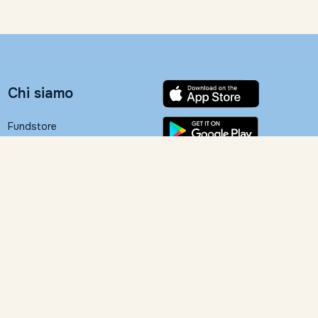
Chi siamo
Fundstore
Banca Ifigest S.p.A.
People
Contatti
Fundstore Corner
Informativa legale
Documentazione
contrattuale
Contattaci
Trattamento dati personali
Dichiarazione di
055 24631
accessibilità
info@fundstore.it