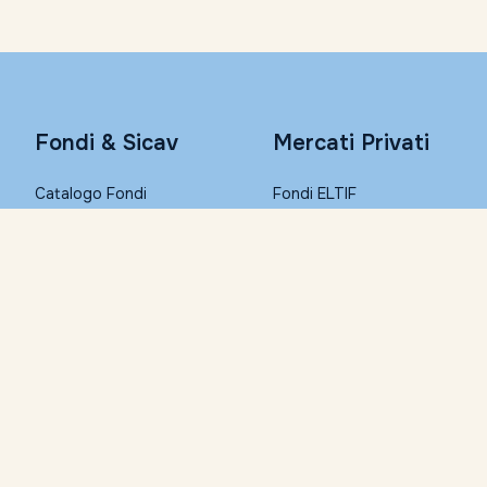
Fondi & Sicav
Mercati Privati
Catalogo Fondi
Fondi ELTIF
Consulta con Morningstar
PIR
Conto Remunerato
PAC
Fondi Step-in
Conto Corrente
I migliori Fondi (Top List)
Condizioni economiche
Trasferisci i tuoi fondi