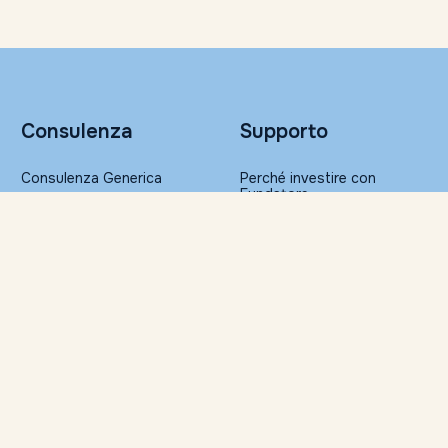
Consulenza
Supporto
Consulenza Generica
Perché investire con
Fundstore
Portafogli Altroconsumo
Sicurezza nelle transazioni
Gestione Patrimoniale
FAQ
Glossario
Ristampa della
Risorse
documentazione
Servizi per la Consulenza
Approfondimenti
Finanziaria Indipendente
Il Barometro di Fundstore