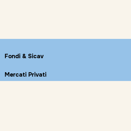
Fondi & Sicav
Mercati Privati
Conto Remunerato
Consulenza
Risorse