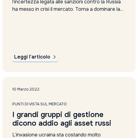
l’incertezza legata alle sanzioni contro la Russia
ha messo in crisi il mercato. Torna a dominare la
volatilità e anche i tipici beni rifugio in tempo di
guerra, come oro e petrolio, hanno mostrato rialzi
sostanziali. Il consiglio di Lewis Grant di
Federated Hermes per...
Leggi l'articolo
10 Marzo 2022
PUNTI DI VISTA SUL MERCATO
I grandi gruppi di gestione
dicono addio agli asset russi
L’invasione ucraina sta costando molto