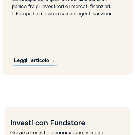
panico fra gli investitori e i mercati finanziari.
L’Europa ha messo in campo ingenti sanzioni
contro la Russia, che hanno causato il crollo del
rublo ai minimi storici, nonostante le contromisure
prese dalla banca centrale per rallentarne la
caduta. L’Europa è riuscita...
Leggi l'articolo
Investi con Fundstore
Grazie a Fundstore puoi investire in modo