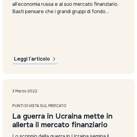
all’economia russa e al suo mercato finanziario.
Basti pensare che i grandi gruppi di fondo
gestione hanno annunciato non solo che non
acquisteranno più nuovi asset russi, ma che
lavoreranno per fare in modo che i clienti
possano disinvestire da quelli già in portafoglio
senza...
Leggi l'articolo
3 Marzo 2022
PUNTI DI VISTA SUL MERCATO
La guerra in Ucraina mette in
allerta il mercato finanziario
Lo scoppio della guerra in Ucraina semina il