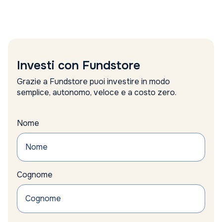
Amundi
analisi
analisi settimanale
Anima Sgr report
Anthilia Sgr
Anthropic valutazione
Investi con Fundstore
apple
approccio alternativo
Grazie a Fundstore puoi investire in modo
argento
semplice, autonomo, veloce e a costo zero.
Articolo 9
Asset Allocation
Asset allocation reddito fisso
Nome
asset alternativi
Asset difensivi
asset management
assicurazioni
Cognome
Assogestioni proposte
Asta
auto
Auto Elettriche
Automotive