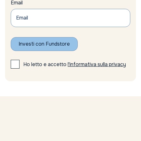
Email
Axa
azionario
Azionario emergente
Azionario Europeo
Azionario globale
Azioni
Investi con Fundstore
azioni emergenti
azioni europee
Azioni minerarie
Ho letto e accetto
l'informativa sulla privacy
azioni minerarie oro
Azioni sottovalutate
Azioni tecnologiche USA
Azioni top FTSE Mib
azioni UE
Azioni USA
Bain
Banca Centrale Europea
Banca d’Italia
Banca Ifigest risultati
Banca Nazionale Svizzera politica monetaria