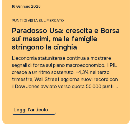
Punti di vista sul mercato
16 Gennaio 2026
Rassegna Stampa
Tutti i tag
PUNTI DI VISTA SUL MERCATO
2021
Paradosso Usa: crescita e Borsa
2022
2023
sui massimi, ma le famiglie
2024
stringono la cinghia
2025
4Care
L’economia statunitense continua a mostrare
5G
segnali di forza sul piano macroeconomico. Il PIL
absolute return
cresce a un ritmo sostenuto, +4,3% nel terzo
accordo sui dazi
trimestre, Wall Street aggiorna nuovi record con
Accordo Usa Iran
il Dow Jones avviato verso quota 50.000 punti e
Adyen
l’intelligenza artificiale alimenta le aspettative di
agi
un nuovo ciclo di produttività. In superficie,...
AI
AI cybersecurity regolamentazione
Leggi l'articolo
algebris
Alleanza Assicurazioni
Alphabet risultati