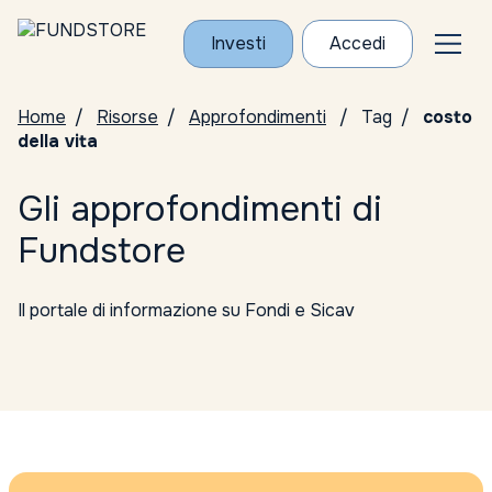
Investi
Accedi
Home
Risorse
Approfondimenti
Tag
costo
della vita
Gli approfondimenti di
Fundstore
Il portale di informazione su Fondi e Sicav
Tutte le categorie
Conosci i Gestori
ELTIF
Notizie da Fundstore
Notizie dalle società di gestione