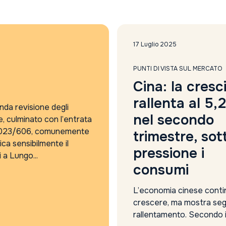
2024
2025
4Care
5G
17 Luglio 2025
absolute return
accordo sui dazi
PUNTI DI VISTA SUL MERCATO
Accordo Usa Iran
Cina: la cresc
Adyen
rallenta al 5,
agi
nda revisione degli
nel secondo
AI
e, culminato con l’entrata
AI cybersecurity regolamentazione
) 2023/606, comunemente
trimestre, sot
algebris
a sensibilmente il
pressione i
Alleanza Assicurazioni
a Lungo...
consumi
Alphabet risultati
Amundi
L’economia cinese conti
analisi
crescere, ma mostra segn
analisi settimanale
rallentamento. Secondo i
Anima Sgr report