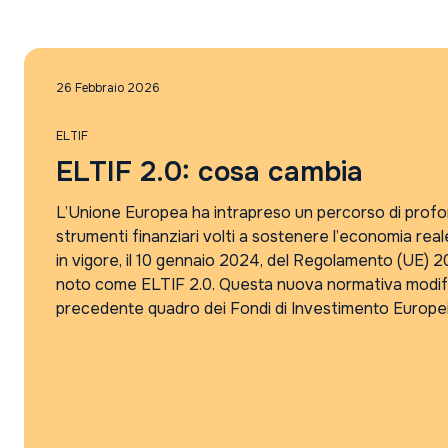
Notizie dalle società di gestione
Punti di vista sul mercato
Rassegna Stampa
26 Febbraio 2026
ELTIF
ELTIF 2.0: cosa cambia
L’Unione Europea ha intrapreso un percorso di profo
strumenti finanziari volti a sostenere l’economia real
in vigore, il 10 gennaio 2024, del Regolamento (UE
noto come ELTIF 2.0. Questa nuova normativa modific
precedente quadro dei Fondi di Investimento Europei 