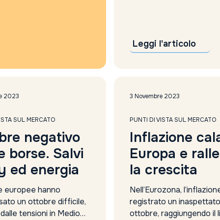
diffusi dall’Ufficio nazion
Anthilia Sgr
statistica (NBS), il prodo
Anthropic valutazione
interno lordo del second
apple
trimestre 2025 è aumen
approccio alternativo
Leggi l'articolo
dell’1,1% rispetto ai tre m
argento
precedenti. Si tratta di u
Articolo 9
calo rispetto al +1,2% reg
Asset Allocation
nel primo trimestre, ma il..
Asset allocation reddito fisso
e 2023
3 Novembre 2023
asset alternativi
Asset difensivi
VISTA SUL MERCATO
PUNTI DI VISTA SUL MERCATO
asset management
bre negativo
Inflazione cal
assicurazioni
e borse. Salvi
Europa e rall
Assogestioni proposte
Asta
ty ed energia
la crescita
auto
Auto Elettriche
e europee hanno
Nell’Eurozona, l’inflazion
Automotive
ato un ottobre difficile,
registrato un inaspettato
dalle tensioni in Medio
Axa
ottobre, raggiungendo il li