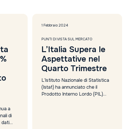
2024
2023
2022
2021
1 Febbraio 2024
2020
PUNTI DI VISTA SUL MERCATO
ita
L’Italia Supera le
2%
Aspettative nel
Quarto Trimestre
to
L’Istituto Nazionale di Statistica
(Istat) ha annunciato che il
Prodotto Interno Lordo (PIL)
italiano ha registrato una crescita
oltre le previsioni nel quarto
nua a
trimestre dell’anno scorso,
ali di
superando le aspettative del
 dati
mercato. Nel dettaglio,