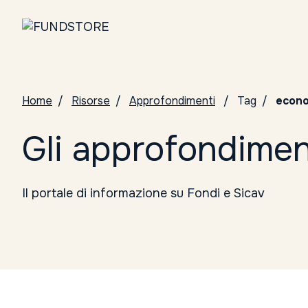
Home
Risorse
Approfondimenti
Tag
econ
Gli approfondimen
Il portale di informazione su Fondi e Sicav
Tutte le categorie
Conosci i Gestori
ELTIF
Notizie da Fundstore