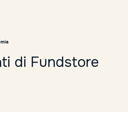
omia
ti di Fundstore
Tutti i tag
2021
2022
2023