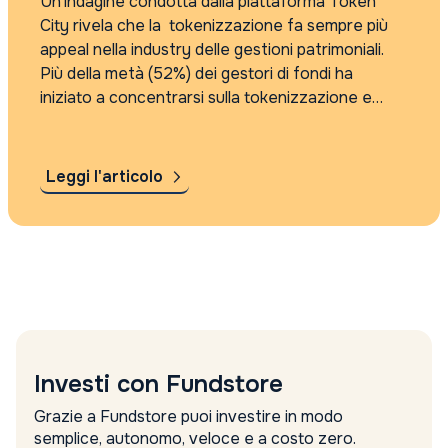
Un’indagine condotta dalla piattaforma Token
City rivela che la tokenizzazione fa sempre più
appeal nella industry delle gestioni patrimoniali.
Più della metà (52%) dei gestori di fondi ha
iniziato a concentrarsi sulla tokenizzazione e
l’interesse istituzionale nel settore continuerà a
crescere. Si stima che i mercati tokenizzati
potrebbero valere fino...
Leggi l'articolo
Investi con Fundstore
Grazie a Fundstore puoi investire in modo
semplice, autonomo, veloce e a costo zero.