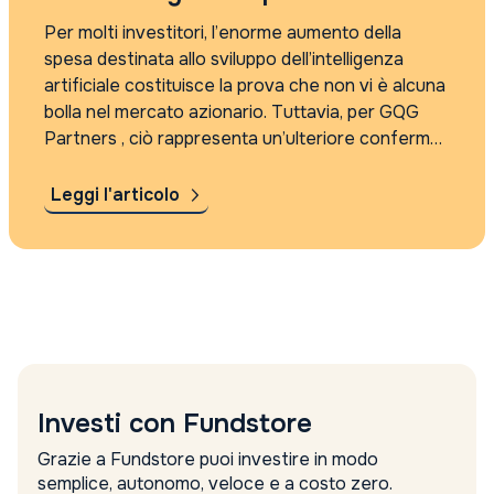
Per molti investitori, l’enorme aumento della
spesa destinata allo sviluppo dell’intelligenza
artificiale costituisce la prova che non vi è alcuna
bolla nel mercato azionario. Tuttavia, per GQG
Partners , ciò rappresenta un’ulteriore conferma
della loro convinzione che questo boom lascerà il
posto a una crisi, proprio come è avvenuto nel...
Leggi l'articolo
Investi con Fundstore
Grazie a Fundstore puoi investire in modo
semplice, autonomo, veloce e a costo zero.