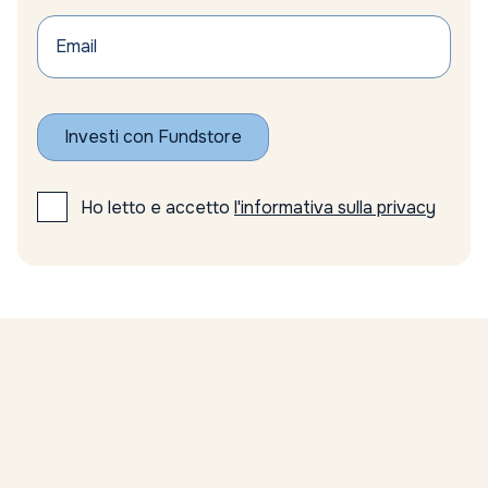
banche centrali
Banche centrali riserve auree
Banche centrali tassi
Banche tecnologia
Bank of England tassi
BCE
Investi con Fundstore
BCE outlook crescita
BCE tassi interesse
Bear market oro
Ho letto e accetto
l'informativa sulla privacy
bene rifugio
beni rifugio
Beni rifugio investimenti
Benzina
Berkshire Hathaway
Berkshire Hathaway investimenti
Big Tech
biodiversità
bitcoin
Bitcoin e Criptovalute
BlackRock