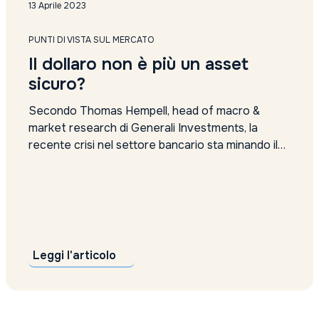
analisi
13 Aprile 2023
analisi settimanale
Anima Sgr report
PUNTI DI VISTA SUL MERCATO
Anthilia Sgr
Il dollaro non è più un asset
Anthropic valutazione
sicuro?
apple
approccio alternativo
Secondo Thomas Hempell, head of macro &
argento
market research di Generali Investments, la
Articolo 9
recente crisi nel settore bancario sta minando il
Asset Allocation
Asset allocation reddito fisso
consueto ruolo di asset sicuro del dollaro. Con i
asset alternativi
problemi bancari originati negli Stati Uniti e le
Asset difensivi
probabilità di recessione in aumento, i mercati
asset management
hanno drasticamente abbassato le aspettative...
assicurazioni
Assogestioni proposte
Asta
Leggi l'articolo
auto
Auto Elettriche
Automotive
Axa