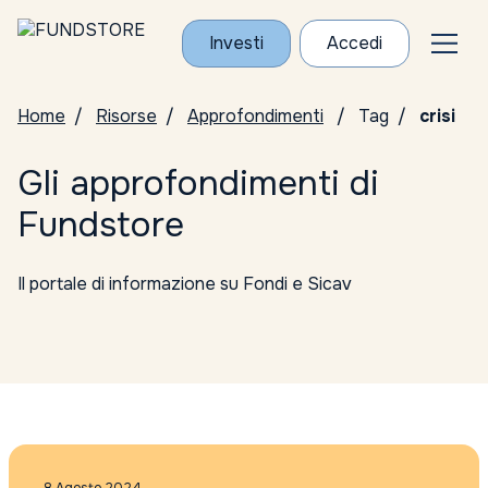
Investi
Accedi
Home
Risorse
Approfondimenti
Tag
crisi
Gli approfondimenti di
Fundstore
Il portale di informazione su Fondi e Sicav
Tutte le categorie
Conosci i Gestori
ELTIF
Notizie da Fundstore
Notizie dalle società di gestione
Punti di vista sul mercato