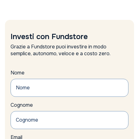
azionario
Azionario emergente
Azionario Europeo
Azionario globale
Azioni
Investi con Fundstore
azioni emergenti
Grazie a Fundstore puoi investire in modo
azioni europee
semplice, autonomo, veloce e a costo zero.
Azioni minerarie
azioni minerarie oro
Azioni sottovalutate
Nome
Azioni tecnologiche USA
Azioni top FTSE Mib
azioni UE
Azioni USA
Bain
Cognome
Banca Centrale Europea
Banca d’Italia
Banca Ifigest risultati
Banca Nazionale Svizzera politica monetaria
banche
Email