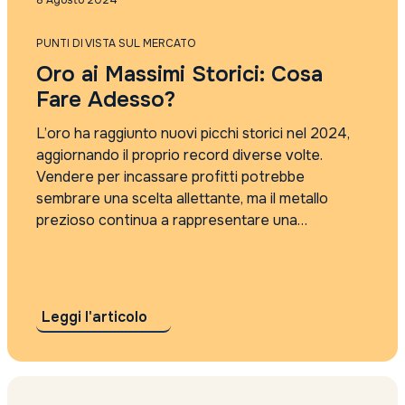
8 Agosto 2024
Rassegna Stampa
Tutti i tag
PUNTI DI VISTA SUL MERCATO
2021
Oro ai Massimi Storici: Cosa
2022
2023
Fare Adesso?
2024
2025
L’oro ha raggiunto nuovi picchi storici nel 2024,
4Care
aggiornando il proprio record diverse volte.
5G
Vendere per incassare profitti potrebbe
absolute return
sembrare una scelta allettante, ma il metallo
accordo sui dazi
prezioso continua a rappresentare una
Accordo Usa Iran
protezione contro le crisi future. Il Contesto
Adyen
Attuale: Oro in Crescita nonostante il Dollaro
agi
Forte In condizioni normali, un...
AI
AI cybersecurity regolamentazione
Leggi l'articolo
algebris
Alleanza Assicurazioni
Alphabet risultati
Amundi