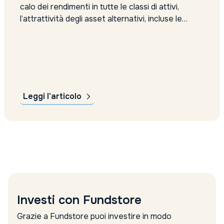
calo dei rendimenti in tutte le classi di attivi,
l’attrattività degli asset alternativi, incluse le
opportunità innovative offerte dagli investimenti
green, rimane molto interessante. Gli esperti
stimano che potrebbero superare gli 11,2 trilioni
di dollari entro il 2026. Clicca sul link...
Leggi l'articolo
Investi con Fundstore
Grazie a Fundstore puoi investire in modo