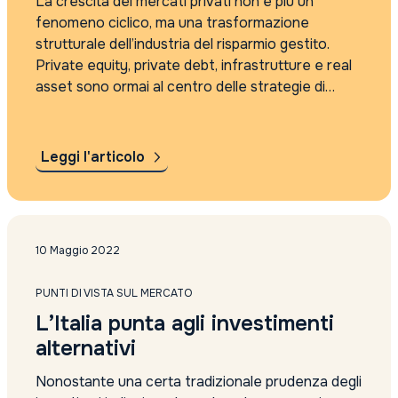
La crescita dei mercati privati non è più un
fenomeno ciclico, ma una trasformazione
strutturale dell’industria del risparmio gestito.
Private equity, private debt, infrastrutture e real
asset sono ormai al centro delle strategie di
banche e asset manager alla ricerca di nuove
fonti di rendimento e di alpha. Tuttavia,
l’espansione...
Leggi l'articolo
10 Maggio 2022
PUNTI DI VISTA SUL MERCATO
L’Italia punta agli investimenti
alternativi
Nonostante una certa tradizionale prudenza degli