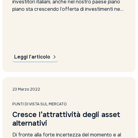
investitori italiani, anche nel nostro paese piano
piano sta crescendo l’offerta di investimenti negli
asset alternativi. Si tratta di una scelta sentita
nonostante presenti rischi maggiori e la rinuncia
alla liquidità tipica dei mercati quotati. Tuttavia la
presenza del private banking può potenzialmente
essere...
Leggi l'articolo
23 Marzo 2022
PUNTI DI VISTA SUL MERCATO
Cresce l’attrattività degli asset
alternativi
Di fronte alla forte incertezza del momento e al