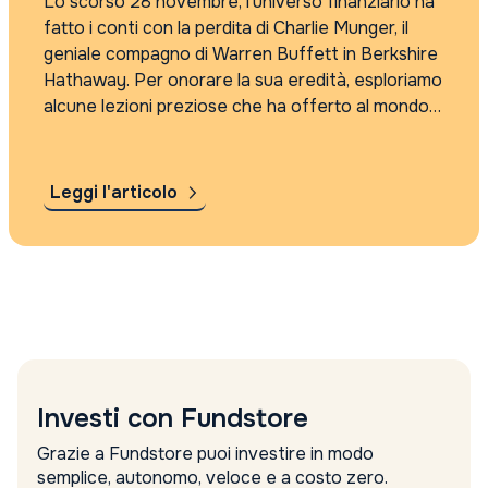
Lo scorso 28 novembre, l’universo finanziario ha
fatto i conti con la perdita di Charlie Munger, il
geniale compagno di Warren Buffett in Berkshire
Hathaway. Per onorare la sua eredità, esploriamo
alcune lezioni preziose che ha offerto al mondo
dell’investimento. Scetticismo verso Strumenti
Finanziari Complessi Buffett e Munger insegnano
a...
Leggi l'articolo
Investi con Fundstore
Grazie a Fundstore puoi investire in modo
semplice, autonomo, veloce e a costo zero.