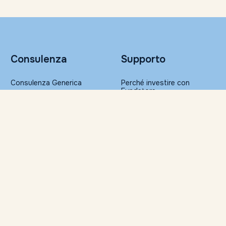
Consulenza
Supporto
Consulenza Generica
Perché investire con
Fundstore
Portafogli Altroconsumo
Sicurezza nelle transazioni
Gestione Patrimoniale
FAQ
Glossario
Ristampa della
Risorse
documentazione
Servizi per la Consulenza
Approfondimenti
Finanziaria Indipendente
Il Barometro di Fundstore