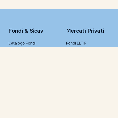
Fondi & Sicav
Mercati Privati
Catalogo Fondi
Fondi ELTIF
Consulta con Morningstar
PIR
Conto Remunerato
PAC
Fondi Step-in
Conto Corrente
I migliori Fondi (Top List)
Condizioni economiche
Trasferisci i tuoi fondi