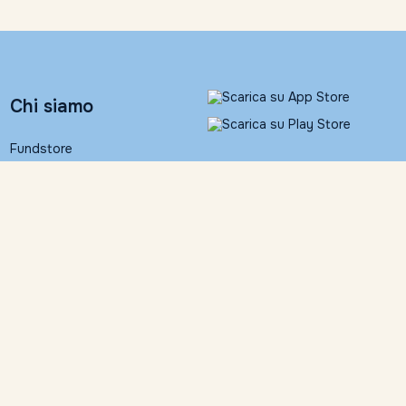
Chi siamo
Fundstore
Banca Ifigest S.p.A.
People
Contatti
Informativa legale
Fundstore Corner
Documentazione
contrattuale
Trattamento dati personali
Contattaci
Dichiarazione di
accessibilità
055 24631
Impostazioni Cookies
info@fundstore.it