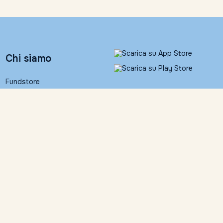
Chi siamo
Fundstore
Banca Ifigest S.p.A.
People
Contatti
Informativa legale
Fundstore Corner
Documentazione
contrattuale
Trattamento dati personali
Contattaci
Dichiarazione di
accessibilità
055 24631
Impostazioni Cookies
info@fundstore.it