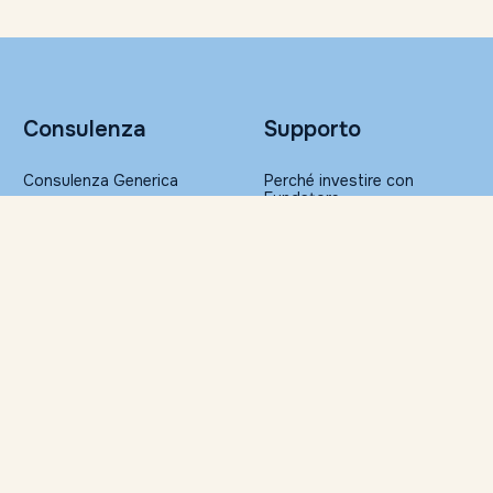
Consulenza
Supporto
Consulenza Generica
Perché investire con
Fundstore
Portafogli Altroconsumo
Sicurezza nelle transazioni
Gestione Patrimoniale
FAQ
Glossario
Ristampa della
Risorse
documentazione
Servizi per la Consulenza
Approfondimenti
Finanziaria Indipendente
Il Barometro di Fundstore