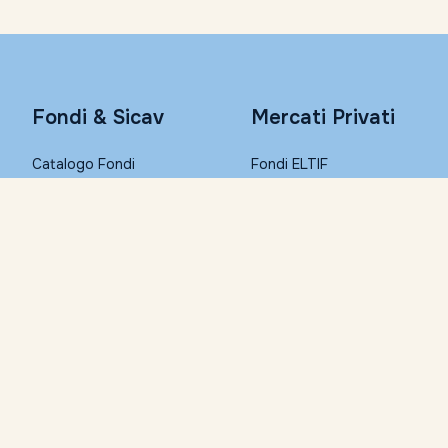
Fondi & Sicav
Mercati Privati
Catalogo Fondi
Fondi ELTIF
Consulta con Morningstar
PIR
Conto Remunerato
PAC
Fondi Step-in
Conto Corrente
I migliori Fondi (Top List)
Condizioni economiche
Trasferisci i tuoi fondi