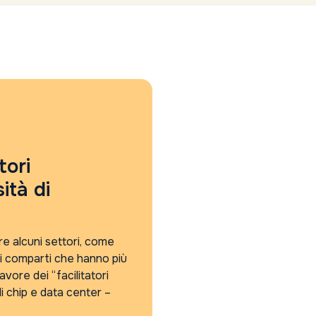
tori
ità di
are alcuni settori, come
dei comparti che hanno più
vore dei “facilitatori
 di chip e data center –