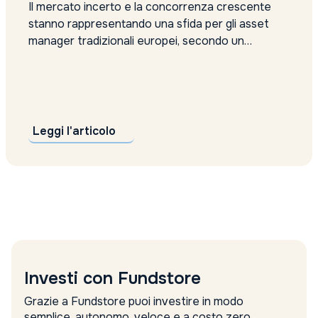
Il mercato incerto e la concorrenza crescente
stanno rappresentando una sfida per gli asset
manager tradizionali europei, secondo un
rapporto di Fitch Ratings. L’aumento della
volatilità potrebbe influire negativamente sulla
performance degli investimenti e sulla raccolta
netta, mettendo a rischio anche i proventi delle
commissioni di gestione basate sul valore...
Leggi l'articolo
Investi con Fundstore
Grazie a Fundstore puoi investire in modo
semplice, autonomo, veloce e a costo zero.