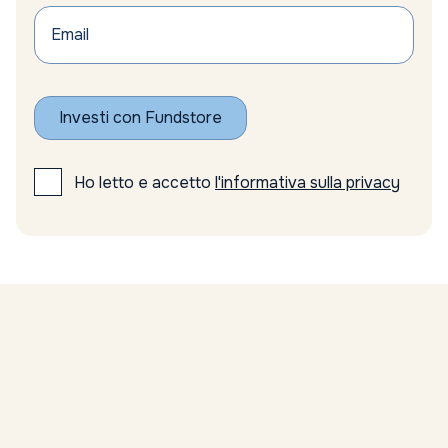
azionario
Azionario emergente
Azionario Europeo
Azionario globale
Azioni
Investi con Fundstore
azioni emergenti
azioni europee
Azioni minerarie
Ho letto e accetto
l'informativa sulla privacy
azioni minerarie oro
Azioni sottovalutate
Azioni tecnologiche USA
Azioni top FTSE Mib
azioni UE
Azioni USA
Bain
Banca Centrale Europea
Banca d’Italia
Banca Ifigest risultati
Banca Nazionale Svizzera politica monetaria
banche