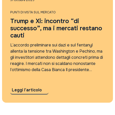
31 Ottobre 2025
Rassegna Stampa
Tutti i tag
PUNTI DI VISTA SUL MERCATO
2021
Trump e Xi: incontro “di
2022
2023
successo”, ma i mercati restano
2024
cauti
2025
4Care
L’accordo preliminare sui dazi e sul fentanyl
5G
allenta la tensione tra Washington e Pechino, ma
absolute return
gli investitori attendono dettagli concreti prima di
accordo sui dazi
reagire. I mercati non si scaldano nonostante
Accordo Usa Iran
l’ottimismo della Casa Bianca Il presidente
Adyen
statunitense Donald Trump ha definito “un grande
agi
successo” il suo incontro con Xi Jinping, ma...
AI
AI cybersecurity regolamentazione
Leggi l'articolo
algebris
Alleanza Assicurazioni
Alphabet risultati
Amundi