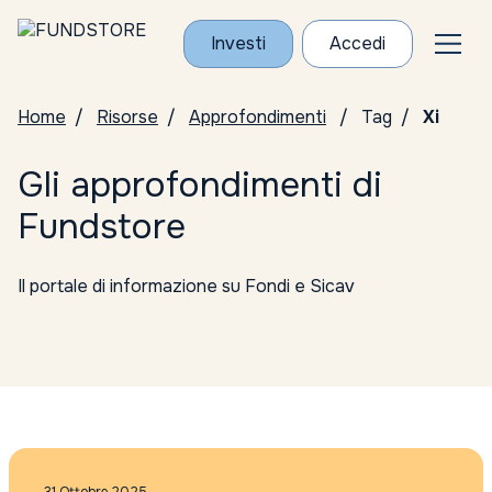
Investi
Accedi
Home
Risorse
Approfondimenti
Tag
Xi
Gli approfondimenti di
Fundstore
Il portale di informazione su Fondi e Sicav
Tutte le categorie
Conosci i Gestori
ELTIF
Notizie da Fundstore
Notizie dalle società di gestione
Punti di vista sul mercato