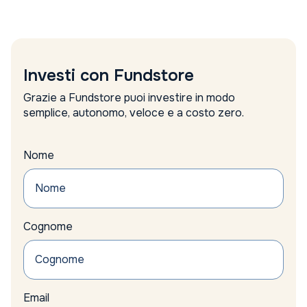
analisi
analisi settimanale
Anima Sgr report
Anthilia Sgr
Anthropic valutazione
Investi con Fundstore
apple
approccio alternativo
Grazie a Fundstore puoi investire in modo
argento
semplice, autonomo, veloce e a costo zero.
Articolo 9
Asset Allocation
Asset allocation reddito fisso
Nome
asset alternativi
Asset difensivi
asset management
assicurazioni
Cognome
Assogestioni proposte
Asta
auto
Auto Elettriche
Automotive
Email
Axa