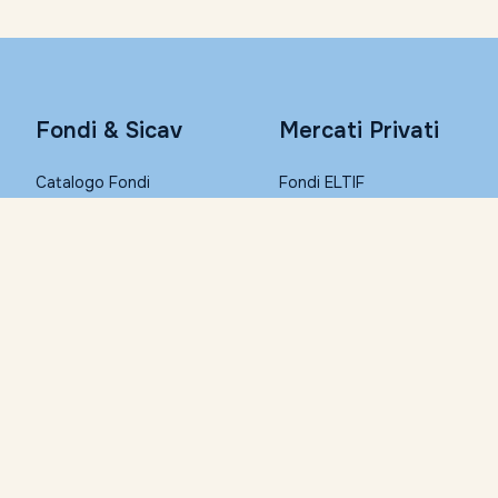
Fondi & Sicav
Mercati Privati
Catalogo Fondi
Fondi ELTIF
Consulta con Morningstar
PIR
Conto Remunerato
PAC
Fondi Step-in
Conto Corrente
I migliori Fondi (Top List)
Condizioni economiche
Trasferisci i tuoi fondi