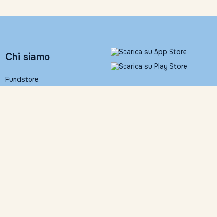
Chi siamo
Fundstore
Banca Ifigest S.p.A.
People
Contatti
Informativa legale
Fundstore Corner
Documentazione
contrattuale
Trattamento dati personali
Contattaci
Dichiarazione di
accessibilità
055 24631
Impostazioni Cookies
info@fundstore.it