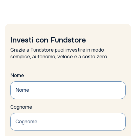
Amundi
analisi
analisi settimanale
Anima Sgr report
Anthilia Sgr
Anthropic valutazione
Investi con Fundstore
apple
approccio alternativo
Grazie a Fundstore puoi investire in modo
argento
semplice, autonomo, veloce e a costo zero.
Articolo 9
Asset Allocation
Asset allocation reddito fisso
Nome
asset alternativi
Asset difensivi
asset management
assicurazioni
Cognome
Assogestioni proposte
Asta
auto
Auto Elettriche
Automotive