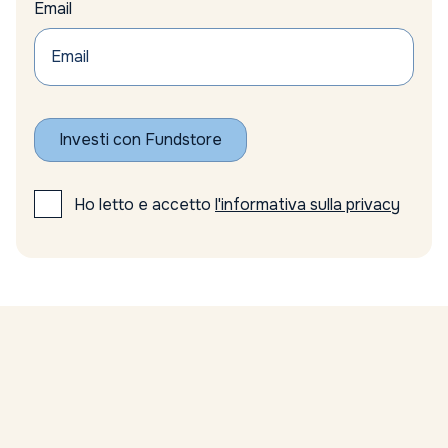
Email
Axa
azionario
Azionario emergente
Azionario Europeo
Azionario globale
Azioni
Investi con Fundstore
azioni emergenti
azioni europee
Azioni minerarie
Ho letto e accetto
l'informativa sulla privacy
azioni minerarie oro
Azioni sottovalutate
Azioni tecnologiche USA
Azioni top FTSE Mib
azioni UE
Azioni USA
Bain
Banca Centrale Europea
Banca d’Italia
Banca Ifigest risultati
Banca Nazionale Svizzera politica monetaria