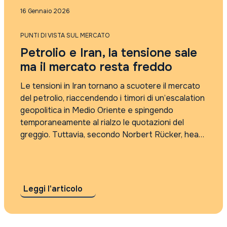
Punti di vista sul mercato
16 Gennaio 2026
Rassegna Stampa
Tutti i tag
PUNTI DI VISTA SUL MERCATO
2021
Petrolio e Iran, la tensione sale
2022
2023
ma il mercato resta freddo
2024
2025
Le tensioni in Iran tornano a scuotere il mercato
4Care
del petrolio, riaccendendo i timori di un’escalation
5G
geopolitica in Medio Oriente e spingendo
absolute return
temporaneamente al rialzo le quotazioni del
accordo sui dazi
greggio. Tuttavia, secondo Norbert Rücker, head
Accordo Usa Iran
of Economics and Next Generation Research di
Adyen
Julius Baer, l’impatto degli eventi iraniani è
agi
destinato a...
AI
AI cybersecurity regolamentazione
Leggi l'articolo
algebris
Alleanza Assicurazioni
Alphabet risultati