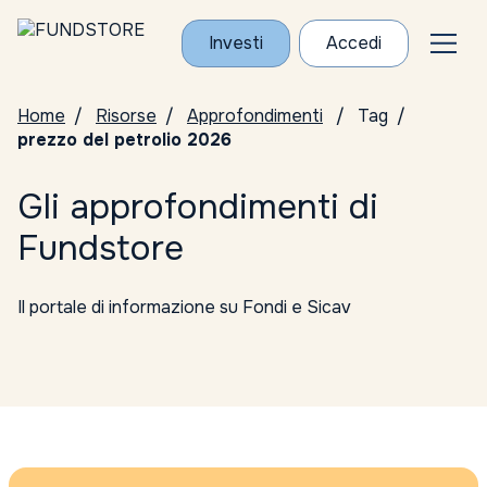
Investi
Accedi
Home
Risorse
Approfondimenti
Tag
prezzo del petrolio 2026
Gli approfondimenti di
Fundstore
Il portale di informazione su Fondi e Sicav
Tutte le categorie
Conosci i Gestori
ELTIF
Notizie da Fundstore
Notizie dalle società di gestione