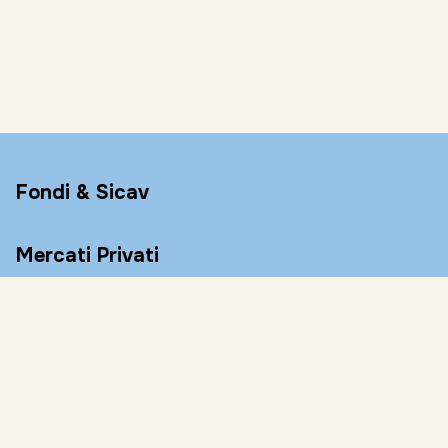
Fondi & Sicav
Mercati Privati
Conto Remunerato
Consulenza
Risorse