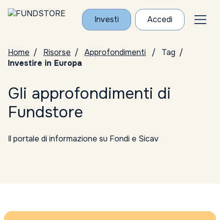
Investi
Accedi
Home
Risorse
Approfondimenti
Tag
Investire in Europa
Gli approfondimenti di
Fundstore
Il portale di informazione su Fondi e Sicav
Tutte le categorie
Conosci i Gestori
ELTIF
Notizie da Fundstore
Notizie dalle società di gestione