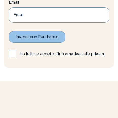
Email
Axa
azionario
Azionario emergente
Azionario Europeo
Azionario globale
Azioni
Investi con Fundstore
azioni emergenti
azioni europee
Azioni minerarie
Ho letto e accetto
l'informativa sulla privacy
azioni minerarie oro
Azioni sottovalutate
Azioni tecnologiche USA
Azioni top FTSE Mib
azioni UE
Azioni USA
Bain
Banca Centrale Europea
Banca d’Italia
Banca Ifigest risultati
Banca Nazionale Svizzera politica monetaria