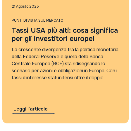
Punti di vista sul mercato
21 Agosto 2025
Rassegna Stampa
Tutti i tag
PUNTI DI VISTA SUL MERCATO
2021
Tassi USA più alti: cosa significa
2022
2023
per gli investitori europei
2024
2025
La crescente divergenza tra la politica monetaria
4Care
della Federal Reserve e quella della Banca
5G
Centrale Europea (BCE) sta ridisegnando lo
absolute return
scenario per azioni e obbligazioni in Europa. Con i
accordo sui dazi
tassi d’interesse statunitensi oltre il doppio
Accordo Usa Iran
rispetto a quelli dell’eurozona, gli investitori si
Adyen
trovano di fronte a nuove opportunità e rischi....
agi
AI
AI cybersecurity regolamentazione
Leggi l'articolo
algebris
Alleanza Assicurazioni
Alphabet risultati