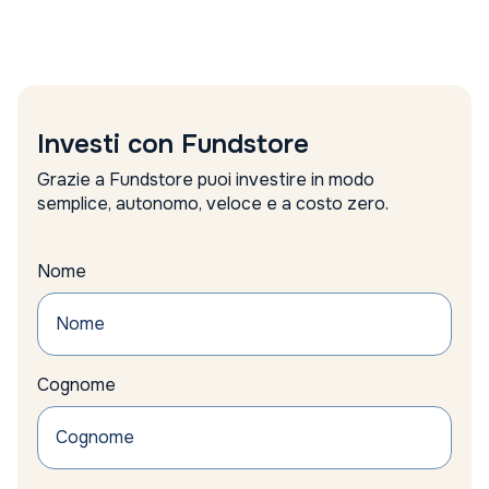
Amundi
analisi
analisi settimanale
Anima Sgr report
Anthilia Sgr
Anthropic valutazione
Investi con Fundstore
apple
approccio alternativo
Grazie a Fundstore puoi investire in modo
argento
semplice, autonomo, veloce e a costo zero.
Articolo 9
Asset Allocation
Asset allocation reddito fisso
Nome
asset alternativi
Asset difensivi
asset management
assicurazioni
Cognome
Assogestioni proposte
Asta
auto
Auto Elettriche
Automotive