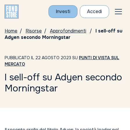
Investi
Accedi
Home
Risorse
Approfondimenti
l sell-off su
Adyen secondo Morningstar
PUBBLICATO IL 22 AGOSTO 2023 SU
PUNTI DI VISTA SUL
MERCATO
l sell-off su Adyen secondo
Morningstar
Il recente crollo del titolo Adyen, la società leader nel