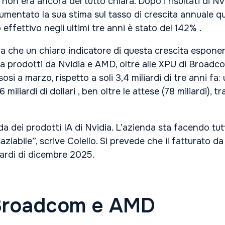
on era ancora del tutto chiara. Dopo i risultati di Nv
aumentato la sua stima sul tasso di crescita annuale 
 effettivo negli ultimi tre anni è stato del 142% .
ega che un chiaro indicatore di questa crescita esponen
ca prodotti da Nvidia e AMD, oltre alle XPU di Broadcom
usosi a marzo, rispetto a soli 3,4 miliardi di tre anni 
miliardi di dollari , ben oltre le attese (78 miliardi), 
 dei prodotti IA di Nvidia. L’azienda sta facendo tutto
bile”, scrive Colello. Si prevede che il fatturato da a
iardi di dicembre 2025.
i: Broadcom e AMD