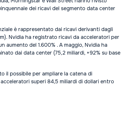
idia, Morningstar e Wall Street hanno rivisto
quinquennale dei ricavi del segmento data center
ziale è rappresentato dai ricavi derivanti dagli
). Nvidia ha registrato ricavi da acceleratori per
fa: un aumento del 1.600% . A maggio, Nvidia ha
trainato dai data center (75,2 miliardi, +92% su base
 il possibile per ampliare la catena di
cceleratori superi 84,5 miliardi di dollari entro