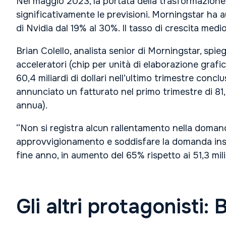
Nel maggio 2023, la portata della trasformazione n
significativamente le previsioni. Morningstar ha 
di Nvidia dal 19% al 30%. Il tasso di crescita medio
Brian Colello, analista senior di Morningstar, spi
acceleratori (chip per unità di elaborazione grafi
60,4 miliardi di dollari nell’ultimo trimestre concl
annunciato un fatturato nel primo trimestre di 81,6 
annua).
“Non si registra alcun rallentamento nella domanda
approvvigionamento e soddisfare la domanda insazia
fine anno, in aumento del 65% rispetto ai 51,3 mil
Gli altri protagonist