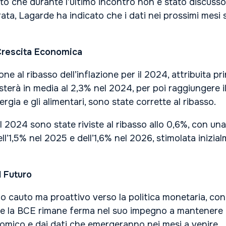
to che durante l’ultimo incontro non è stato discusso 
ata, Lagarde ha indicato che i dati nei prossimi mesi s
a Crescita Economica
one al ribasso dell’inflazione per il 2024, attribuita 
ttesterà in media al 2,3% nel 2024, per poi raggiungere
ergia e gli alimentari, sono state corrette al ribasso.
 il 2024 sono state riviste al ribasso allo 0,6%, con u
ell’1,5% nel 2025 e dell’1,6% nel 2026, stimolata iniz
l Futuro
io cauto ma proattivo verso la politica monetaria, con
 la BCE rimane ferma nel suo impegno a mantenere i tas
omico e dai dati che emergeranno nei mesi a venire.